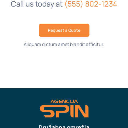
Call us today at
(555) 802-1234
Request a Quote
Aliquam dictum amet blandit efficitur.
Družabna omrežja