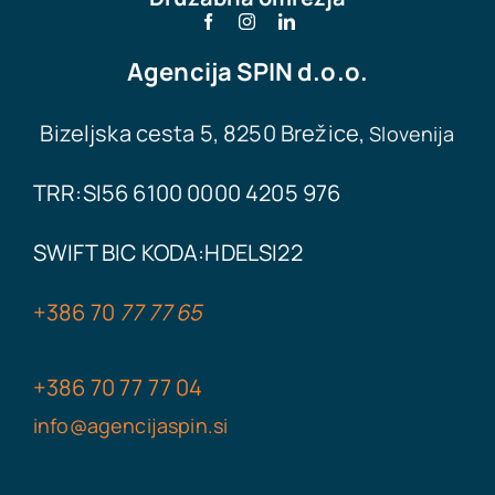
Agencija
SPIN d.o.o.
Bizeljska cesta 5, 8250 Brežice,
Slovenija
TRR:SI56 6100 0000 4205 976
SWIFT BIC KODA:
HDELSI22
+386
70
77 77 65
+386
70 77
77
04
info@agencijaspin.si