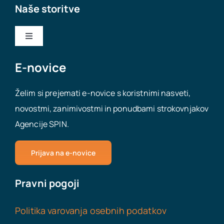
Naše storitve
Toggle
Navigation
Nakup podjetja
E-novice
Želim si prejemati e-novice s koristnimi nasveti,
Prodaja podjetja
novostmi, zanimivostmi in ponudbami strokovnjakov
Agencije SPIN.
Odpiranje podjetij
Prijava na e-novice
Virtualna pisarna
Pravni pogoji
Delovna dovoljenja za tujce
Politika varovanja osebnih podatkov