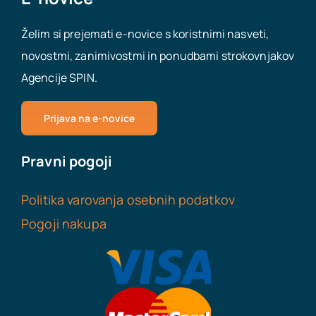
Želim si prejemati e-novice s koristnimi nasveti,
Prodaja podjetja
novostmi, zanimivostmi in ponudbami strokovnjakov
Agencije SPIN.
Odpiranje podjetij
Prijava na e-novice
Virtualna pisarna
Pravni pogoji
Delovna dovoljenja za tujce
Politika varovanja osebnih podatkov
Pomoč pri poslovanju
Pogoji nakupa