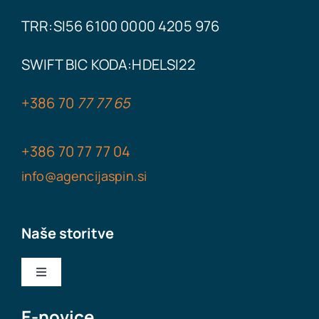
TRR:SI56 6100 0000 4205 976
SWIFT BIC KODA:
HDELSI22
+386
70
77 77 65
+386
70 77
77
04
info@agencijaspin.si
Naše storitve
Toggle
Navigation
Nakup podjetja
E-novice