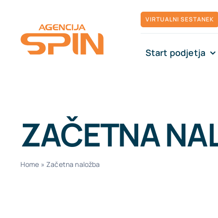
Skip
VIRTUALNI SESTANEK
to
content
Start podjetja
ZAČETNA NA
Home
»
Začetna naložba