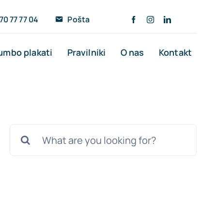
70 77 77 04
Pošta
umbo plakati
Pravilniki
O nas
Kontakt
Search
for: