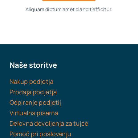
Aliquam dictum amet blandit efficitur.
Naše storitve
Nakup podjetja
Prodaja podjetja
Odpiranje podjetij
Virtualna pisarna
Delovna dovoljenja za tujce
Pomoč pri poslovanju