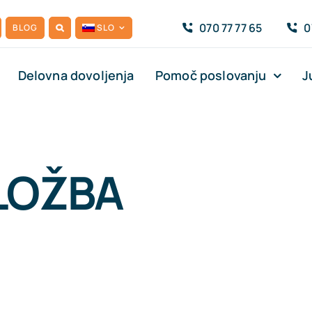
070 77 77 65
0
BLOG
SLO
Delovna dovoljenja
Pomoč poslovanju
J
LOŽBA