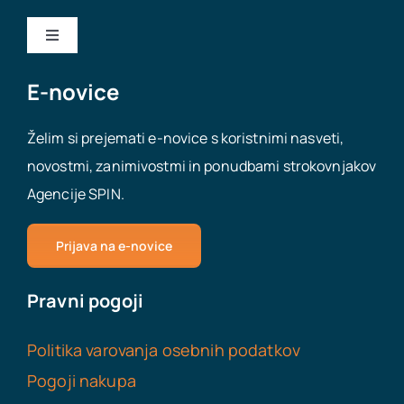
Toggle
Navigation
Nakup podjetja
E-novice
Želim si prejemati e-novice s koristnimi nasveti,
Prodaja podjetja
novostmi, zanimivostmi in ponudbami strokovnjakov
Agencije SPIN.
Odpiranje podjetij
Prijava na e-novice
Virtualna pisarna
Pravni pogoji
Delovna dovoljenja za tujce
Politika varovanja osebnih podatkov
Pomoč pri poslovanju
Pogoji nakupa