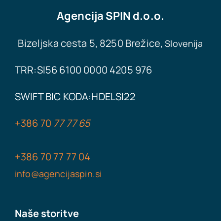
Agencija
SPIN d.o.o.
Bizeljska cesta 5, 8250 Brežice,
Slovenija
TRR:SI56 6100 0000 4205 976
SWIFT BIC KODA:
HDELSI22
+386
70
77 77 65
+386
70 77
77
04
info@agencijaspin.si
Naše storitve