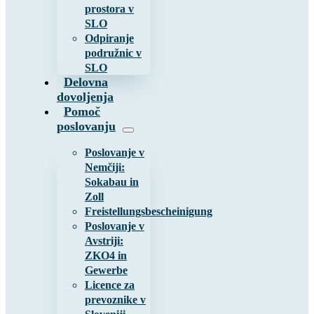
prostora v
SLO
Odpiranje
podružnic v
SLO
Delovna
dovoljenja
Pomoč
poslovanju
Poslovanje v
Nemčiji:
Sokabau in
Zoll
Freistellungsbescheinigung
Poslovanje v
Avstriji:
ZKO4 in
Gewerbe
Licence za
prevoznike v