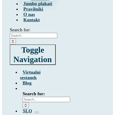
Jumbo plakati
Pravilniki
O nas
Kontakt
Search for:
Toggle
Navigation
Virtualni
sestanek
Blog
Search for:
SLO