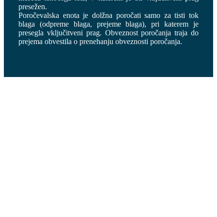
presežen.
Poročevalska enota je dolžna poročati samo za tisti tok
blaga (odpreme blaga, prejeme blaga), pri katerem je
presegla vključitveni prag. Obveznost poročanja traja do
prejema obvestila o prenehanju obveznosti poročanja.