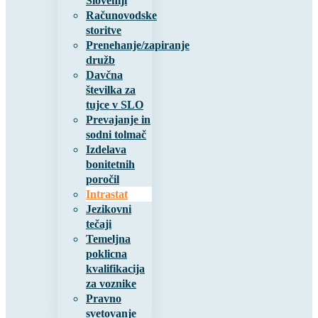
Sloveniji
Računovodske
storitve
Prenehanje/zapiranje
družb
Davčna
številka za
tujce v SLO
Prevajanje in
sodni tolmač
Izdelava
bonitetnih
poročil
Intrastat
Jezikovni
tečaji
Temeljna
poklicna
kvalifikacija
za voznike
Pravno
svetovanje