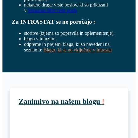
nekatere druge vrste poslov, ki so prikazani
v
Seznamu šifer vrste posla
Za INTRASTAT se ne poročajo
:
storitve (izjema so popravila in oplemenitenje);
blago v tranzitu;
odpreme in prejemi blaga, ki so navedeni na
seznamu:
Blago, ki se ne vključuje v Intrastat
Zanimivo na našem blogu
!