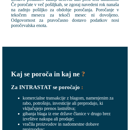
Če poročate v več pošiljkah, se zgoraj navedeni rok nanaša
na zadnjo pošiljko za obdobje poročanja. Poročanje v
tekočem mesecu za tekoči mesec ni dovoljeno.
Odgovornost za pravočasno dostavo podatkov nosi
poročevalska enota.
Kaj se poroča in kaj ne
?
Za INTRASTAT se poročajo
:
komercialne transakcije z blagom, namenjenim za
rabo, potrošnjo, investicije ali preprodajo, ki
vključujejo prenos lastništva;
gibanja blaga iz ene države članice v drugo brez
izvršitve nakupa ali prodaje;
vračila proizvodov in nadomestne dobave
proizvodov;