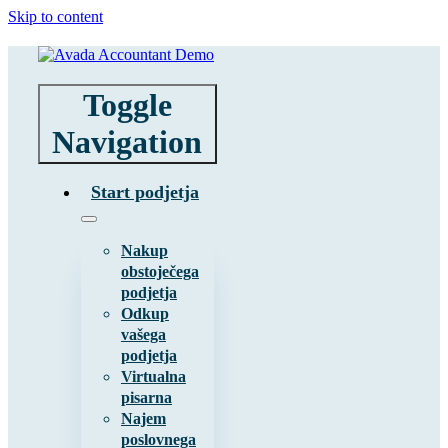
Skip to content
Toggle
Navigation
Start podjetja
Nakup
obstoječega
podjetja
Odkup
vašega
podjetja
Virtualna
pisarna
Najem
poslovnega