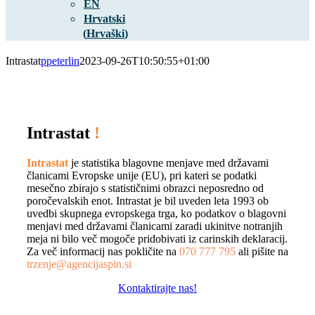
EN
Hrvatski
(
Hrvaški
)
Intrastat
ppeterlin
2023-09-26T10:50:55+01:00
Intrastat
!
Intrastat
je statistika blagovne menjave med državami
članicami Evropske unije (EU), pri kateri se podatki
mesečno zbirajo s statističnimi obrazci neposredno od
poročevalskih enot. Intrastat je bil uveden leta 1993 ob
uvedbi skupnega evropskega trga, ko podatkov o blagovni
menjavi med državami članicami zaradi ukinitve notranjih
meja ni bilo več mogoče pridobivati iz carinskih deklaracij.
Za več informacij nas pokličite na
070 777 795
ali pišite na
trzenje@agencijaspin.si
Kontaktirajte nas!