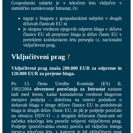
Gospodarski subjekt je v tekočem letu vključen v
statistično raziskovanje Intrastat, če:
trguje z blagom z gospodarskimi subjekti v drugih
državah članicah EU in
je skupna vrednost njegovih odprem blaga v države
članice EU ali prejemov blaga iz držav članic EU v
preteklem koledarskem letu presegla t.i. nacionalni
vključitveni prag.
Vključitveni prag
?
Vključitveni prag znaša 200.000 EUR za odpreme in
120.000 EUR za prejeme blaga.
Po 13. členu Uredbe Komisije (ES) št.
1982/2004
obveznost poročanja za Intrastat
nastane
tudi med letom, kadar kumulativna vrednost blagovne
menjave podjetja – določena na osnovi podatkov o
dobavah blaga v druge države članice EU in pridobitvah
blaga iz drugih držav članic EU, ki jih je podjetje poročalo
na obrazcu DDV-O – z drugimi državami članicami od
začetka tekočega leta preseže veljavni vključitveni prag.
Podjetje (poročevalska enota) poroča od vključno tistega
meseca tekočega leta, v katerem je bil vključitveni prag