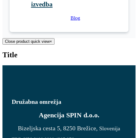
izvedba
Blog
Close product quick view
×
Title
Družabna omrežja
Agencija
SPIN d.o.o.
Bizeljska cesta 5, 8250 Brežice,
Slovenija