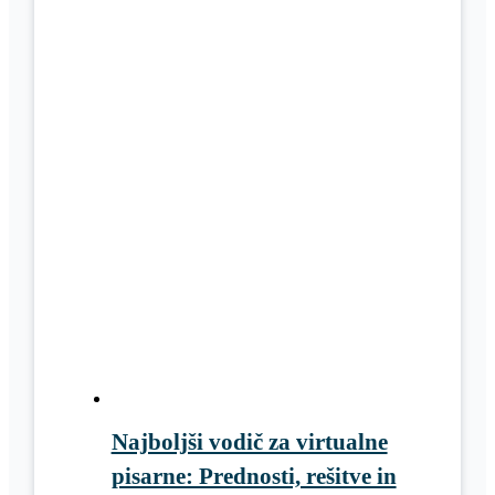
Najboljši vodič za virtualne
pisarne: Prednosti, rešitve in