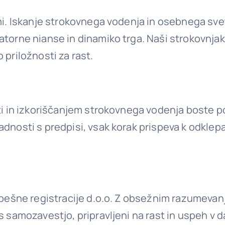
ami. Iskanje strokovnega vodenja in osebnega sv
atorne nianse in dinamiko trga. Naši strokovnjak
 priložnosti za rast.
ti in izkoriščanjem strokovnega vodenja boste p
adnosti s predpisi, vsak korak prispeva k odklep
uspešne registracije d.o.o. Z obsežnim razumevan
 s samozavestjo, pripravljeni na rast in uspeh