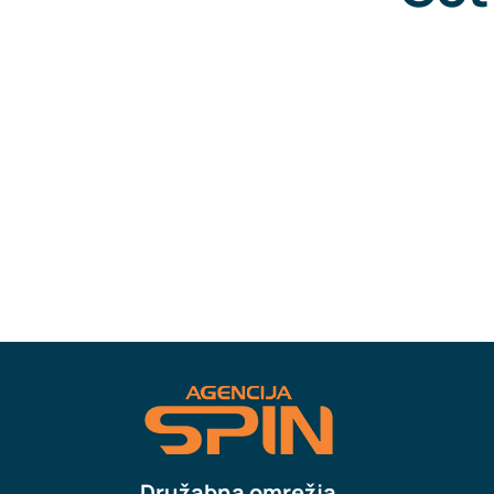
Družabna omrežja