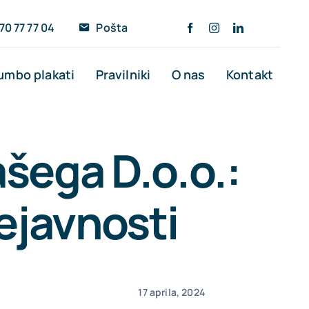
70 77 77 04
Pošta
umbo plakati
Pravilniki
O nas
Kontakt
ašega D.o.o.:
ejavnosti
17 aprila, 2024