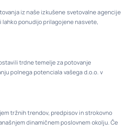
etovanja iz naše izkušene svetovalne agencije
i lahko ponudijo prilagojene nasvete,
ostavili trdne temelje za potovanje
anju polnega potenciala vašega d.o.o. v
jem tržnih trendov, predpisov in strokovno
 v današnjem dinamičnem poslovnem okolju. Če