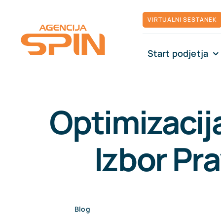
Skip
VIRTUALNI SESTANEK
to
content
Start podjetja
Optimizacija
Izbor Pr
Blog