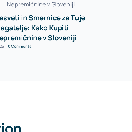
asveti in Smernice za Tuje
lagatelje: Kako Kupiti
epremičnine v Sloveniji
:25
|
0 Comments
tion
.