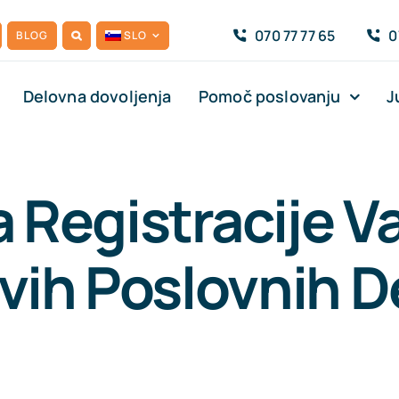
070 77 77 65
0
BLOG
SLO
Delovna dovoljenja
Pomoč poslovanju
J
 Registracije V
avih Poslovnih D