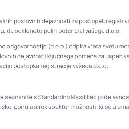
alnih poslovnih dejavnosti za postopek registrac
u, da odklenete polni potencial vašega d.o.o.
no odgovornostjo (d.o.o.) odpira vrata svetu mo
slovnih dejavnosti ključnega pomena za uspeh va
acijo postopka registracije vašega d.o.o.
se seznanite s Standardno klasifikacijo dejavno
ške, ponuja širok spekter možnosti, ki se ujemajo