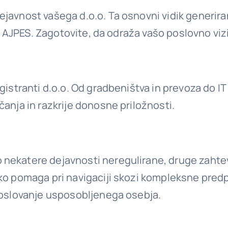
ejavnost vašega d.o.o. Ta osnovni vidik generir
ij AJPES. Zagotovite, da odraža vašo poslovno viz
gistranti d.o.o. Od gradbeništva in prevoza do IT
anja in razkrije donosne priložnosti.
 nekatere dejavnosti neregulirane, druge zahte
ko pomaga pri navigaciji skozi kompleksne predp
aposlovanje usposobljenega osebja.