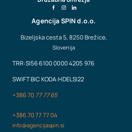
Agencija
SPIN d.o.o.
Bizeljska cesta 5, 8250 Brežice,
Slovenija
TRR:SI56 6100 0000 4205 976
SWIFT BIC KODA:
HDELSI22
+386
70
77 77 65
+386
70 77
77
04
info@agencijaspin.si