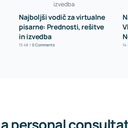
Najboljši vodič za virtualne
N
pisarne: Prednosti, rešitve
V
in izvedba
N
13:48
|
0 Comments
14
 a personal consulta