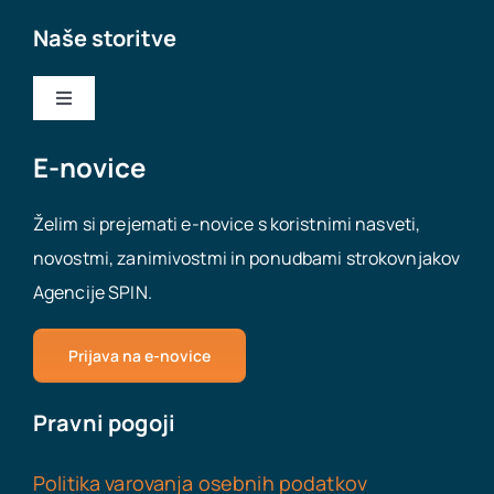
Naše storitve
Toggle
Navigation
Nakup podjetja
E-novice
Želim si prejemati e-novice s koristnimi nasveti,
Prodaja podjetja
novostmi, zanimivostmi in ponudbami strokovnjakov
Agencije SPIN.
Odpiranje podjetij
Prijava na e-novice
Virtualna pisarna
Pravni pogoji
Delovna dovoljenja za tujce
Politika varovanja osebnih podatkov