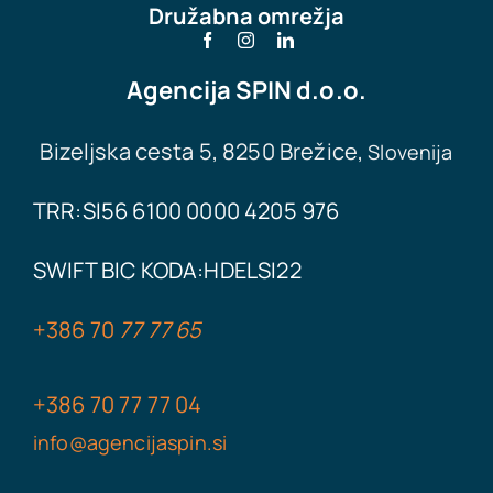
Družabna omrežja
Agencija
SPIN d.o.o.
Bizeljska cesta 5, 8250 Brežice,
Slovenija
TRR:SI56 6100 0000 4205 976
SWIFT BIC KODA:
HDELSI22
+386
70
77 77 65
+386
70 77
77
04
info@agencijaspin.si