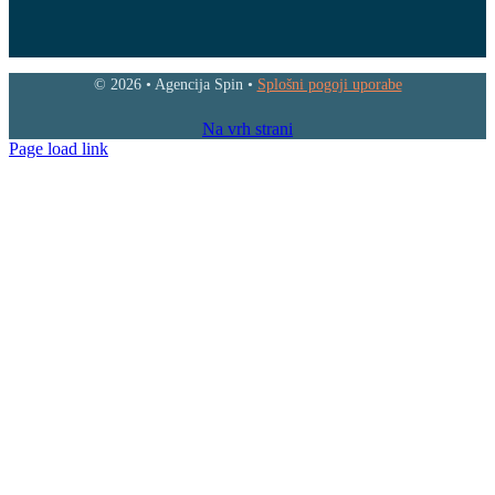
© 2026 • Agencija Spin •
Splošni pogoji uporabe
Na vrh strani
Page load link