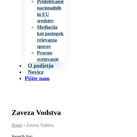
Pridobivanje
nacionalnih
in EU
sredstev
Mediacija
kot postopek
reševanja
sporov
Pravno
svetovanje
O podjetju
Novice
Pišite nam
Zaveza Vodstva
Home
»
Zaveza Vodstva
Search for: