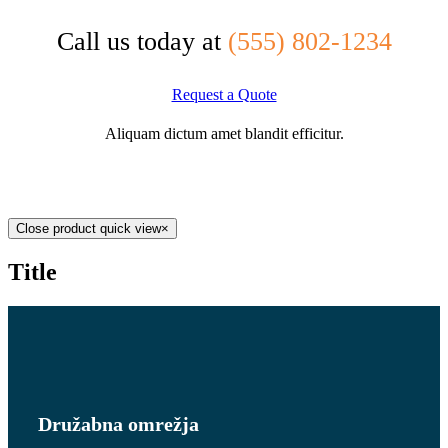
Call us today at
(555) 802-1234
Request a Quote
Aliquam dictum amet blandit efficitur.
Close product quick view
×
Title
Družabna omrežja