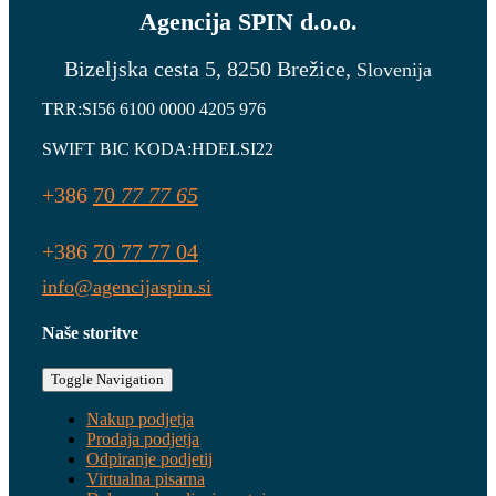
Agencija
SPIN d.o.o.
Bizeljska cesta 5, 8250 Brežice,
Slovenija
TRR:SI56 6100 0000 4205 976
SWIFT BIC KODA:
HDELSI22
+386
70
77 77 65
+386
70 77
77
04
info@agencijaspin.si
Naše storitve
Toggle Navigation
Nakup podjetja
Prodaja podjetja
Odpiranje podjetij
Virtualna pisarna